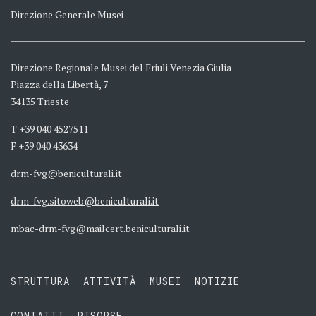
Direzione Generale Musei
Direzione Regionale Musei del Friuli Venezia Giulia
Piazza della Libertà, 7
34135 Trieste
T +39 040 4527511
F +39 040 43634
drm-fvg@beniculturali.it
drm-fvg.sitoweb@beniculturali.it
mbac-drm-fvg@mailcert.beniculturali.it
STRUTTURA
ATTIVITÀ
MUSEI
NOTIZIE
CONTATTI
RISORSE