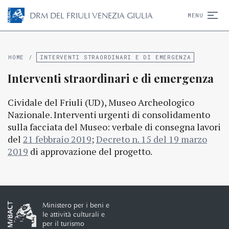
D
R
M
DEL FRIULI VENEZIA GIULIA
MENU
HOME
/
INTERVENTI STRAORDINARI E DI EMERGENZA
Interventi straordinari e di emergenza
Cividale del Friuli (UD), Museo Archeologico
Nazionale. Interventi urgenti di consolidamento
sulla facciata del Museo: verbale di consegna lavori
del
21 febbraio 2019
;
Decreto n. 15 del 19 marzo
2019
di approvazione del progetto.
Ministero per i beni e
le attività culturali e
per il turismo