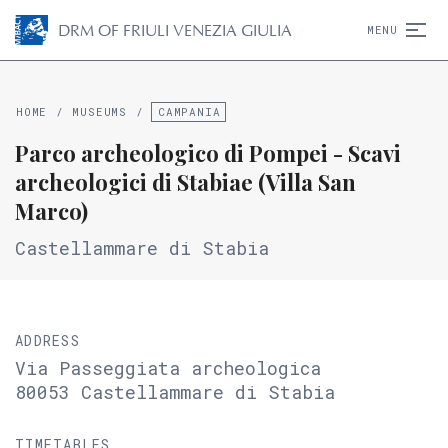
D
R
M
OF FRIULI VENEZIA GIULIA
MENU
HOME
/
MUSEUMS
/
CAMPANIA
Parco archeologico di Pompei - Scavi
archeologici di Stabiae (Villa San
Marco)
Castellammare di Stabia
ADDRESS
Via Passeggiata archeologica
80053 Castellammare di Stabia
TIMETABLES