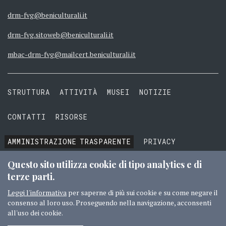
drm-fvg@beniculturali.it
drm-fvg.sitoweb@beniculturali.it
mbac-drm-fvg@mailcert.beniculturali.it
STRUTTURA
ATTIVITÀ
MUSEI
NOTIZIE
CONTATTI
RISORSE
AMMINISTRAZIONE
TRASPARENTE
PRIVACY
COOKIE
TERMINI E CONDIZIONI
Questo sito utilizza cookie di tipo analytics e di
terze parti.
Leggi l'informativa
per saperne di più sui cookie e su come negare il
consenso al loro uso. Proseguendo nella navigazione, acconsenti
© 2016 MIBACT TUTTI I DIRITTI RISERVATI
CREDITI
all'uso dei cookie.