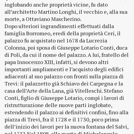
inglobando anche proprietà vicine, fu dato
all’architetto Martino Longhi, il vecchio e, alla sua
morte, a Ottaviano Mascherino.
Dopo ulteriori ingrandimenti effettuati dalla
famiglia Borromeo, eredi della proprietà Ceri, il
palazzo fu acquistato nel 1678 da Lucrezia
Colonna, poi sposa di Giuseppe Lotario Conti, duca
di Poli, da cui il nome del palazzo. A lui, fratello del
papa Innocenzo XIII, infatti, si devono altri
importanti ampliamenti e l’acquisto degli edifici
adiacenti al suo palazzo con fronti sulla piazza di
Trevi: il palazzetto già Schiavo dei Carpegna e la
casa dell’Arte della Lana, già Vitelleschi. Stefano
Conti, figlio di Giuseppe Lotario, compì i lavori di
ristrutturazione delle nuove parti inglobate,
estendendo il palazzo ai definitivi confini, fino alla
piazza di Trevi, fra il 1728 e il 1730, poco prima
dell’inizio dei lavori per la nuova fontana del Salvi,
nel 1732.Nel 1808, alla morte di Michelangelo