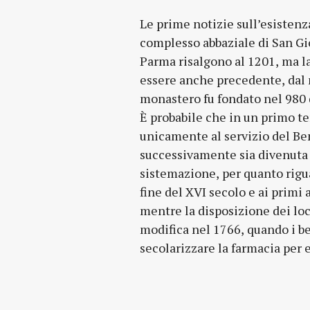
Le prime notizie sull’esistenz
complesso abbaziale di San Gi
Parma risalgono al 1201, ma l
essere anche precedente, dal
monastero fu fondato nel 980 
È probabile che in un primo t
private. Degli otto ambienti or
unicamente al servizio del Be
ne restano oggi quattro, la Sala 
successivamente sia divenuta p
Mortai, la Sala delle Sirene ed inf
sistemazione, per quanto riguar
Tutti gli ambienti prendono i
fine del XVI secolo e ai primi 
dei contenuti o dagli elem
mentre la disposizione dei loc
modifica nel 1766, quando i b
secolarizzare la farmacia per 