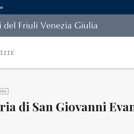
mo
i
del Friuli Venezia Giulia
TIZIE
GNA
ria di San Giovanni Evan