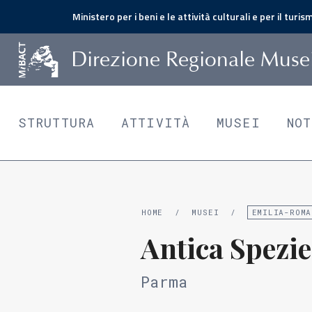
Ministero per i beni e le attività culturali e per il turis
D
irezione
R
egionale
M
use
STRUTTURA
ATTIVITÀ
MUSEI
NO
HOME
/
MUSEI
/
EMILIA-ROMA
Antica Spezie
Parma