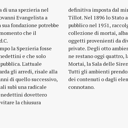
a di una spezieria nel
definitiva imposta dal m
ovanni Evangelista a
Tillot. Nel 1896 lo Stato ac
a sua fondazione potrebbe
pubblico nel 1951, raccol
 momento che il
collezione di mortai, albar
d.C.
oggetti provenienti da di
empo la Spezieria fosse
iginari della Spezieria,
nedettini e che solo
del Fuoco, la Sala dei
ubblica. L'attuale
ine la Sala del Pozzo.
da gli arredi, risale alla
l nome dalla specificità
anni di quello successivo,
enti decorativi che le
ali subì una radicale
connotano.
enedettini dovettero
evitare la chiusura