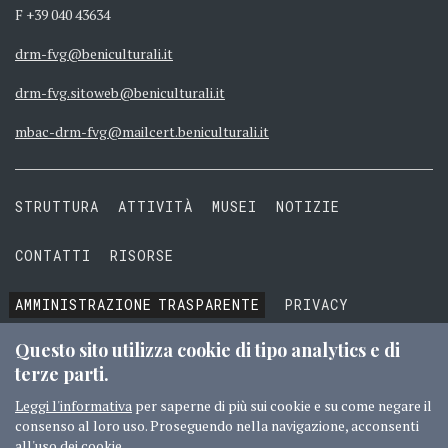
F +39 040 43634
drm-fvg@beniculturali.it
drm-fvg.sitoweb@beniculturali.it
mbac-drm-fvg@mailcert.beniculturali.it
STRUTTURA
ATTIVITÀ
MUSEI
NOTIZIE
CONTATTI
RISORSE
AMMINISTRAZIONE
TRASPARENTE
PRIVACY
COOKIE
TERMINI E CONDIZIONI
Questo sito utilizza cookie di tipo analytics e di
terze parti.
Leggi l'informativa
per saperne di più sui cookie e su come negare il
consenso al loro uso. Proseguendo nella navigazione, acconsenti
© 2016 MIBACT TUTTI I DIRITTI RISERVATI
CREDITI
all'uso dei cookie.