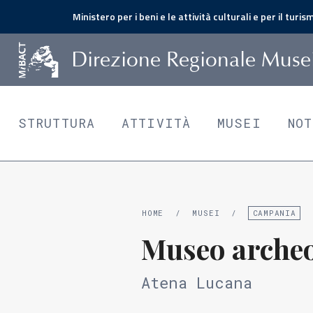
Ministero per i beni e le attività culturali e per il turis
D
irezione
R
egionale
M
use
STRUTTURA
ATTIVITÀ
MUSEI
NO
HOME
/
MUSEI
/
CAMPANIA
Museo archeo
Atena Lucana