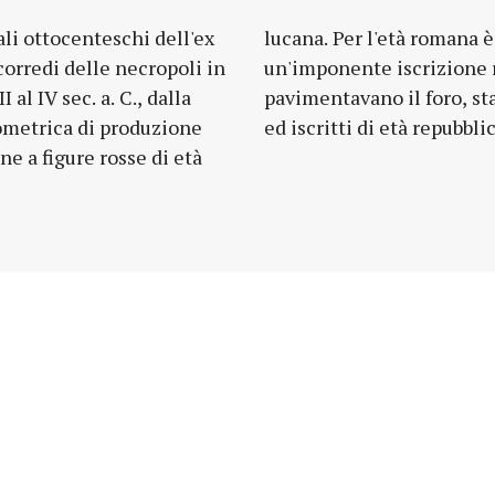
li ottocenteschi dell'ex
 è possibile vedere
orredi delle necropoli in
alizzata sui basoli che
al IV sec. a. C., dalla
cippi funerari scolpiti
metrica di produzione
ed iscritti di età repubbl
ne a figure rosse di età