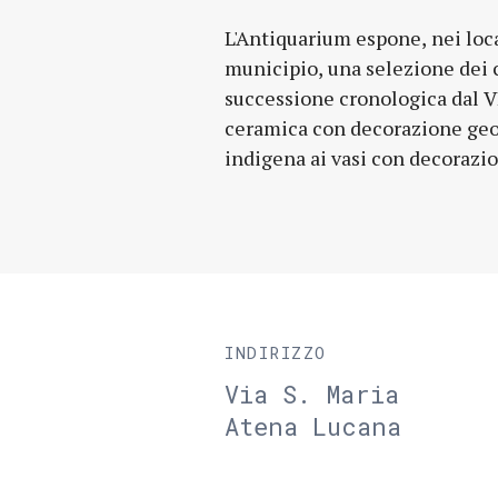
L'Antiquarium espone, nei loca
lucana. Per l'età romana
municipio, una selezione dei c
un'imponente iscrizione re
successione cronologica dal VII 
pavimentavano il foro, statue e 
ceramica con decorazione geo
indigena ai vasi con decorazio
INDIRIZZO
Via S. Maria
Atena Lucana