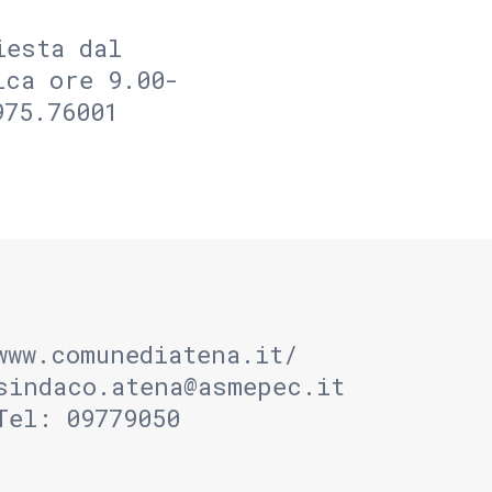
iesta dal
ica ore 9.00-
975.76001
www.comunediatena.it/
sindaco.atena@asmepec.it
Tel: 09779050