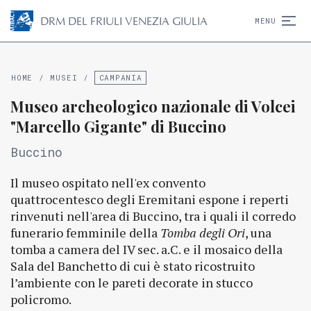
D
R
M
DEL FRIULI VENEZIA GIULIA
MENU
HOME
/
MUSEI
/
CAMPANIA
Museo archeologico nazionale di Volcei
"Marcello Gigante" di Buccino
Buccino
Il museo ospitato nell'ex convento
quattrocentesco degli Eremitani espone i reperti
rinvenuti nell'area di Buccino, tra i quali il corredo
funerario femminile della
Tomba degli Ori
, una
tomba a camera del IV sec. a.C. e il mosaico della
Sala del Banchetto di cui è stato ricostruito
l’ambiente con le pareti decorate in stucco
policromo.