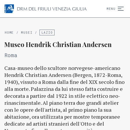
D
R
M
DEL FRIULI VENEZIA GIULIA
MENU
HOME
/
MUSEI
/
LAZIO
Museo Hendrik Christian Andersen
Roma
Casa-museo dello scultore norvegese-americano
Hendrik Christian Andersen (Bergen, 1872-Roma,
1940), vissuto a Roma dalla fine del XIX secolo fino
alla morte. Palazzina da lui stesso fatta costruire e
decorata a partire dal 1922 in stile eclettico neo-
rinascimentale. Al piano terra due grandi atelier
con le opere dell'artista, al primo piano la sua
abitazione, ora utilizzata per mostre temporanee
dedicate ad artisti stranieri dell'Otto e del