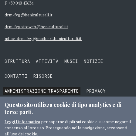
F +39 040 43634
drm-fvg@beniculturali.it
drm-fvg.sitoweb@beniculturali.it
mbac-drm-fvg@mailcert.beniculturali.it
STRUTTURA
ATTIVITÀ
MUSEI
NOTIZIE
CONTATTI
RISORSE
AMMINISTRAZIONE
TRASPARENTE
PRIVACY
COOKIE
TERMINI E CONDIZIONI
Questo sito utilizza cookie di tipo analytics e di
terze parti.
Leggi l'informativa
per saperne di più sui cookie e su come negare il
consenso al loro uso. Proseguendo nella navigazione, acconsenti
© 2016 MIBACT TUTTI I DIRITTI RISERVATI
CREDITI
all'uso dei cookie.