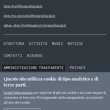
drm-fvg@beniculturali.it
drm-fvg.sitoweb@beniculturali.it
mbac-drm-fvg@mailcert.beniculturali.it
STRUTTURA
ATTIVITÀ
MUSEI
NOTIZIE
CONTATTI
RISORSE
AMMINISTRAZIONE
TRASPARENTE
PRIVACY
COOKIE
TERMINI E CONDIZIONI
Questo sito utilizza cookie di tipo analytics e di
terze parti.
Leggi l'informativa
per saperne di più sui cookie e su come negare il
consenso al loro uso. Proseguendo nella navigazione, acconsenti
© 2016 MIBACT TUTTI I DIRITTI RISERVATI
CREDITI
all'uso dei cookie.