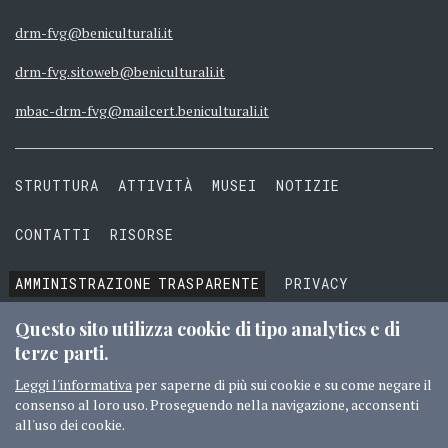
drm-fvg@beniculturali.it
drm-fvg.sitoweb@beniculturali.it
mbac-drm-fvg@mailcert.beniculturali.it
STRUTTURA
ATTIVITÀ
MUSEI
NOTIZIE
CONTATTI
RISORSE
AMMINISTRAZIONE
TRASPARENTE
PRIVACY
COOKIE
TERMINI E CONDIZIONI
Questo sito utilizza cookie di tipo analytics e di
terze parti.
Leggi l'informativa
per saperne di più sui cookie e su come negare il
consenso al loro uso. Proseguendo nella navigazione, acconsenti
© 2016 MIBACT TUTTI I DIRITTI RISERVATI
CREDITI
all'uso dei cookie.