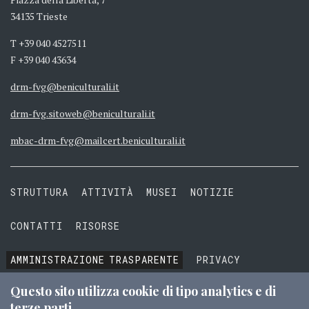
34135 Trieste
T +39 040 4527511
F +39 040 43634
drm-fvg@beniculturali.it
drm-fvg.sitoweb@beniculturali.it
mbac-drm-fvg@mailcert.beniculturali.it
STRUTTURA
ATTIVITÀ
MUSEI
NOTIZIE
CONTATTI
RISORSE
AMMINISTRAZIONE
TRASPARENTE
PRIVACY
COOKIE
TERMINI E CONDIZIONI
Questo sito utilizza cookie di tipo analytics e di
terze parti.