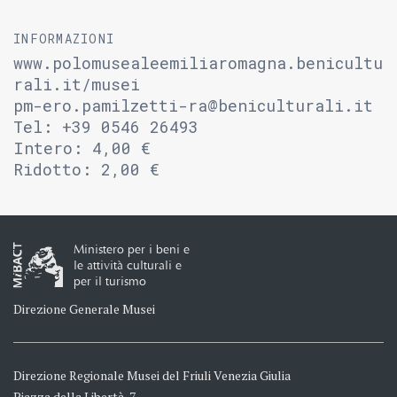
INFORMAZIONI
www.polomusealeemiliaromagna.benicultu
rali.it/musei
pm-ero.pamilzetti-ra@beniculturali.it
Tel: +39 0546 26493
Intero: 4,00 €
Ridotto: 2,00 €
Ministero per i beni e
le attività culturali e
per il turismo
Direzione Generale Musei
Direzione Regionale Musei del Friuli Venezia Giulia
Piazza della Libertà, 7