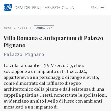
D
R
M
DEL FRIULI VENEZIA GIULIA
MENU
HOME
/
MUSEI
/
LOMBARDIA
Villa Romana e Antiquarium di Palazzo
Pignano
Palazzo Pignano
La villa tardoantica (IV-V sec. d.C.), che si
sovrappone a un impianto di I-II sec. d.C.,
apparteneva a un personaggio di rango elevato,
come dimostrato dal raffinato disegno
architettonico della pianta e dall’esistenza di una
cappella palatina. I resti, nonostante le spoliazioni,
evidenziano un alto livello di lusso con ambienti
mosaicati e un impianto di