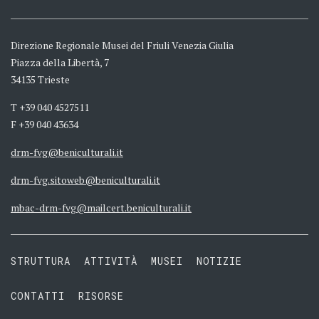
Direzione Regionale Musei del Friuli Venezia Giulia
Piazza della Libertà, 7
34135 Trieste
T +39 040 4527511
F +39 040 43634
drm-fvg@beniculturali.it
drm-fvg.sitoweb@beniculturali.it
mbac-drm-fvg@mailcert.beniculturali.it
STRUTTURA
ATTIVITÀ
MUSEI
NOTIZIE
CONTATTI
RISORSE