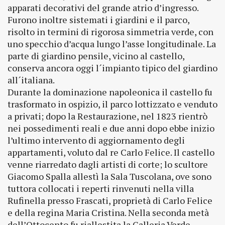
apparati decorativi del grande atrio d’ingresso.
Furono inoltre sistemati i giardini e il parco,
risolto in termini di rigorosa simmetria verde, con
uno specchio d’acqua lungo l’asse longitudinale. La
parte di giardino pensile, vicino al castello,
conserva ancora oggi l´impianto tipico del giardino
all´italiana.
Durante la dominazione napoleonica il castello fu
trasformato in ospizio, il parco lottizzato e venduto
a privati; dopo la Restaurazione, nel 1823 rientrò
nei possedimenti reali e due anni dopo ebbe inizio
l’ultimo intervento di aggiornamento degli
appartamenti, voluto dal re Carlo Felice. Il castello
venne riarredato dagli artisti di corte; lo scultore
Giacomo Spalla allestì la Sala Tuscolana, ove sono
tuttora collocati i reperti rinvenuti nella villa
Rufinella presso Frascati, proprietà di Carlo Felice
e della regina Maria Cristina. Nella seconda metà
dell’Ottocento fu riallestita la Galleria Verde.