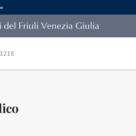
mo
i
del Friuli Venezia Giulia
TIZIE
lico