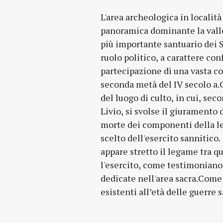
L'area archeologica in località
sistemazione monumentale dal 
panoramica dominante la valle 
costruzione del cosiddetto te
più importante santuario dei S
sistemazione, in seguito alla 
ruolo politico, a carattere con
del 217 a.C. all'inizio del sec
partecipazione di una vasta co
testimoniata dalla costruz
seconda metà del IV secolo a.C
prospetta un antico percorso vi
del luogo di culto, in cui, sec
inizi del I secolo a.C. verrà 
Livio, si svolse il giuramento 
tempio (B)- teatro, con uno s
morte dei componenti della le
ellenistica mediato dall'ambien
scelto dell'esercito sannitico.
ultimi scavi hanno indagato
appare stretto il legame tra q
complesso monumentale teatro-t
l'esercito, come testimonian
messi in luce altri edifici conn
dedicate nell'area sacra.Come a
esistenti all’età delle guerre