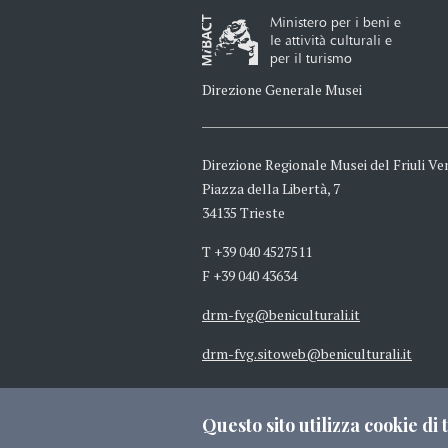
Ministero per i beni e
le attività culturali e
per il turismo
Direzione Generale Musei
Direzione Regionale Musei del Friuli Ven
Piazza della Libertà, 7
34135 Trieste
T +39 040 4527511
F +39 040 43634
drm-fvg@beniculturali.it
drm-fvg.sitoweb@beniculturali.it
mbac-drm-fvg@mailcert.beniculturali.
Questo sito utilizza cookie di t