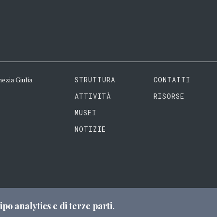
ezia Giulia
STRUTTURA
CONTATTI
ATTIVITÀ
RISORSE
MUSEI
NOTIZIE
it
ipo analytics e di terze parti.