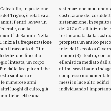
 Calcatello, in posizione
III secolo a.C., con la
del Trigno, è relativa al
mpio ionico. Una seconda
anniti Pentri. Aveva un
distruzione di Annibale
federale, con la
olo successivo è
munità di Sanniti. Nella
ione del tempio A, che
. inizia la frequentazione
ario. Solo alla fine del II-
ondo il racconto di Tito
realizzato il complesso
di dedizione fino alla
chema tipico dell'età
gio linteata, un corpo
te campano e latino. Gli
 Fin dalle fasi più antiche
 l'area a sud-ovest del
uesto santuario e
empio; sono stati
o le numerose armi
essi all’area sacra,
ltri luoghi di culto, già
individuando l'important
 sannitiche, ebbe una