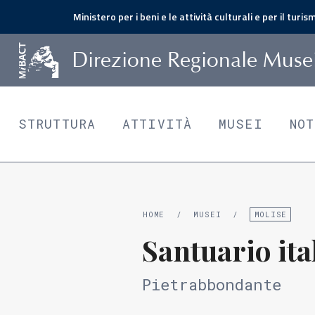
Ministero per i beni e le attività culturali e per il turis
D
irezione
R
egionale
M
use
STRUTTURA
ATTIVITÀ
MUSEI
NO
HOME
/
MUSEI
/
MOLISE
Santuario ita
Pietrabbondante