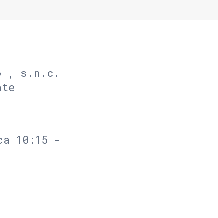
o , s.n.c.
nte
ca 10:15 -