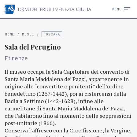
D
R
M
DEL FRIULI VENEZIA GIULIA
MENU
HOME
/
MUSEI
/
TOSCANA
Sala del Perugino
Firenze
Il museo occupa la Sala Capitolare del convento di
Santa Maria Maddalena de’ Pazzi, appartenente in
origine alle “convertite o penitenti” dell’ordine
benedettino (1257-1442), poi ai cistercensi della
Badia a Settimo (1442-1628), infine alle
carmelitane di Santa Maria Maddalena de’ Pazzi,
che l’abitarono fino al momento delle soppressioni
post-unitarie (1866).
Conserva l’affresco con la Crocifissione, la Vergine,