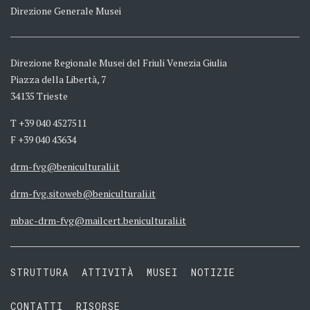
Direzione Generale Musei
Direzione Regionale Musei del Friuli Venezia Giulia
Piazza della Libertà, 7
34135 Trieste
T +39 040 4527511
F +39 040 43634
drm-fvg@beniculturali.it
drm-fvg.sitoweb@beniculturali.it
mbac-drm-fvg@mailcert.beniculturali.it
STRUTTURA
ATTIVITÀ
MUSEI
NOTIZIE
CONTATTI
RISORSE