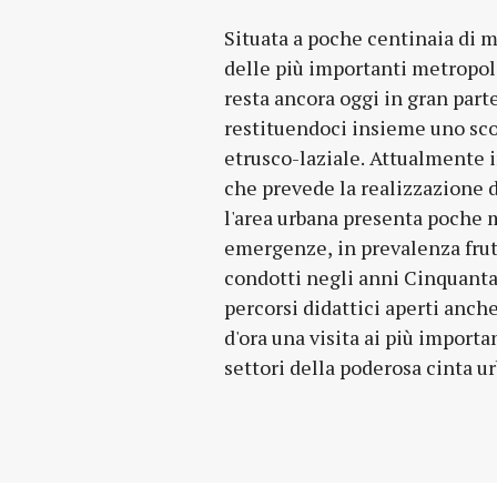
Situata a poche centinaia di m
Domus del Criptoportico, ric
delle più importanti metropol
in bianco e nero e dotata d
resta ancora oggi in gran part
privato, da due edifici pubblici di
restituendoci insieme uno sc
dall'imponente Tempio Grande, la
etrusco-laziale. Attualmente 
ad età arcaica, ad alcuni impi
che prevede la realizzazione 
parte dell'articolata rete str
l'area urbana presenta poche m
punti più alti del pianoro il visit
emergenze, in prevalenza frutt
scorci suggestivi delle estese ne
condotti negli anni Cinquanta.
centro urbano, mentre percorr
percorsi didattici aperti anche
estensione il decumano massi
d'ora una visita ai più importan
settori della poderosa cinta u