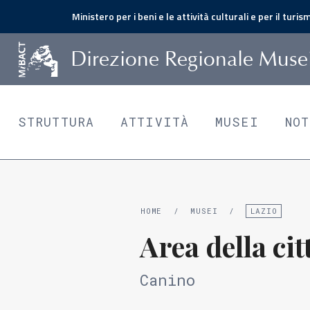
Ministero per i beni e le attività culturali e per il turis
D
irezione
R
egionale
M
use
STRUTTURA
ATTIVITÀ
MUSEI
NO
HOME
/
MUSEI
/
LAZIO
Area della ci
Canino