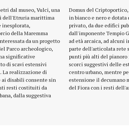
etri dal museo, Vulci, una
ca ancora oggi di mosaici
i dell'Etruria marittima
i un impianto termale
e inesplorata,
 età imperiale,
orcio della Maremma
 cui prima fase risale
interessata da un progetto
anti residenziali e ad una
del Parco archeologico,
adale di età romana. Nei
a significative
atore può cogliere
o di scavi estensivi
cropoli circostanti il
 La realizzazione di
endo in tutta la sua
 ai disabili consente sin
mo si raggiunge la riva
ti resti costituiti da
del Fiora con i resti dell'
rbana, dalla suggestiva