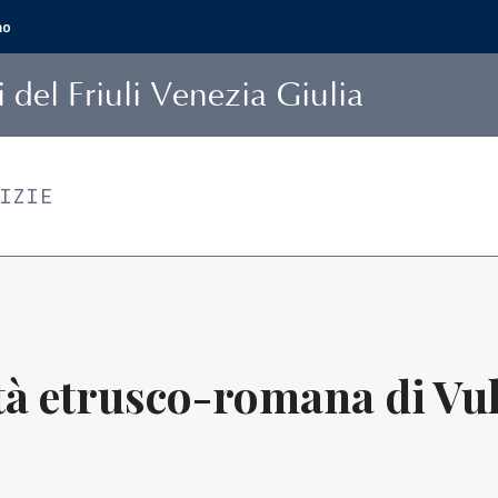
mo
i
del Friuli Venezia Giulia
TIZIE
ttà etrusco-romana di Vul