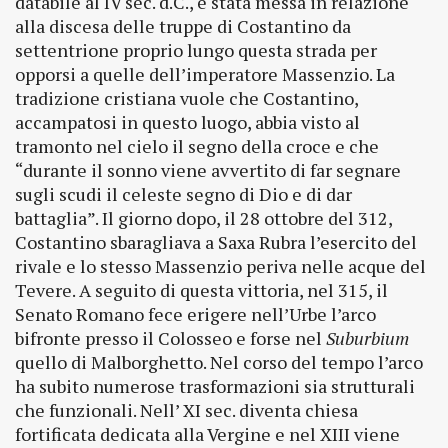
databile al IV sec. d.C., è stata messa in relazione
alla discesa delle truppe di Costantino da
settentrione proprio lungo questa strada per
opporsi a quelle dell’imperatore Massenzio. La
tradizione cristiana vuole che Costantino,
accampatosi in questo luogo, abbia visto al
tramonto nel cielo il segno della croce e che
“durante il sonno viene avvertito di far segnare
sugli scudi il celeste segno di Dio e di dar
battaglia”. Il giorno dopo, il 28 ottobre del 312,
Costantino sbaragliava a Saxa Rubra l’esercito del
rivale e lo stesso Massenzio periva nelle acque del
Tevere. A seguito di questa vittoria, nel 315, il
Senato Romano fece erigere nell’Urbe l’arco
bifronte presso il Colosseo e forse nel
Suburbium
quello di Malborghetto. Nel corso del tempo l’arco
ha subito numerose trasformazioni sia strutturali
che funzionali. Nell’ XI sec. diventa chiesa
fortificata dedicata alla Vergine e nel XIII viene