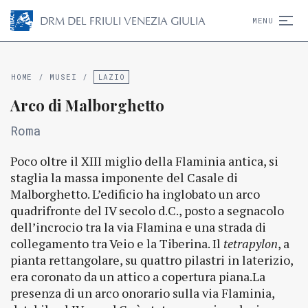
D
R
M
DEL FRIULI VENEZIA GIULIA
MENU
HOME
/
MUSEI
/
LAZIO
Arco di Malborghetto
Roma
Poco oltre il XIII miglio della Flaminia antica, si
staglia la massa imponente del Casale di
Malborghetto. L’edificio ha inglobato un arco
quadrifronte del IV secolo d.C., posto a segnacolo
dell’incrocio tra la via Flamina e una strada di
collegamento tra Veio e la Tiberina. Il
tetrapylon
, a
pianta rettangolare, su quattro pilastri in laterizio,
era coronato da un attico a copertura piana.La
presenza di un arco onorario sulla via Flaminia,