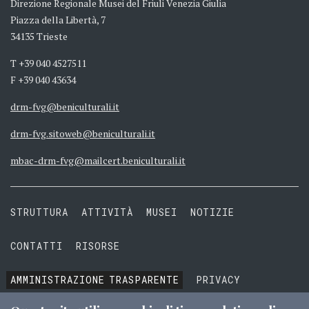
Direzione Regionale Musei del Friuli Venezia Giulia
Piazza della Libertà, 7
34135 Trieste
T +39 040 4527511
F +39 040 43634
drm-fvg@beniculturali.it
drm-fvg.sitoweb@beniculturali.it
mbac-drm-fvg@mailcert.beniculturali.it
STRUTTURA
ATTIVITÀ
MUSEI
NOTIZIE
CONTATTI
RISORSE
AMMINISTRAZIONE
TRASPARENTE
PRIVACY
COOKIE
TERMINI E CONDIZIONI