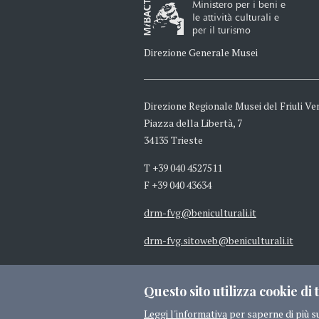
Ministero per i beni e
le attività culturali e
per il turismo
Direzione Generale Musei
Direzione Regionale Musei del Friuli Ven
Piazza della Libertà, 7
34135 Trieste
T +39 040 4527511
F +39 040 43634
drm-fvg@beniculturali.it
drm-fvg.sitoweb@beniculturali.it
mbac-drm-fvg@mailcert.beniculturali.
Questo sito utilizza cookie di t
Leggi l'informativa
per saperne di più s