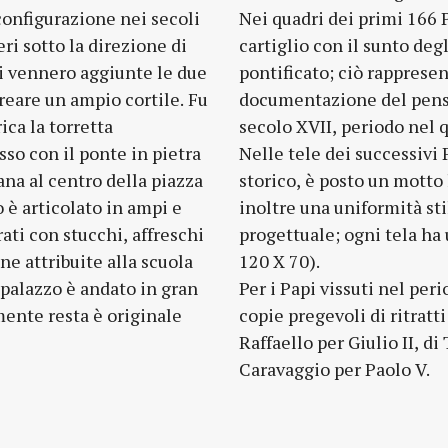
 configurazione nei secoli
Nei quadri dei primi 166 P
ri sotto la direzione di
cartiglio con il sunto degl
ni vennero aggiunte le due
pontificato; ciò rapprese
creare un ampio cortile. Fu
documentazione del pens
ca la torretta
secolo XVII, periodo nel q
esso con il ponte in pietra
Nelle tele dei successivi 
tana al centro della piazza
storico, è posto un motto 
o è articolato in ampi e
inoltre una uniformità sti
ati con stucchi, affreschi
progettuale; ogni tela ha
une attribuite alla scuola
120 X 70).
 palazzo è andato in gran
Per i Papi vissuti nel per
mente resta è originale
copie pregevoli di ritratti
Raffaello per Giulio II, di
Caravaggio per Paolo V.