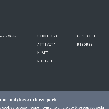
ezia Giulia
STRUTTURA
CONTATTI
ATTIVITÀ
RISORSE
MUSEI
NOTIZIE
it
ipo analytics e di terze parti.
ui cookie e su come negare il consenso al loro uso. Proseguendo nella