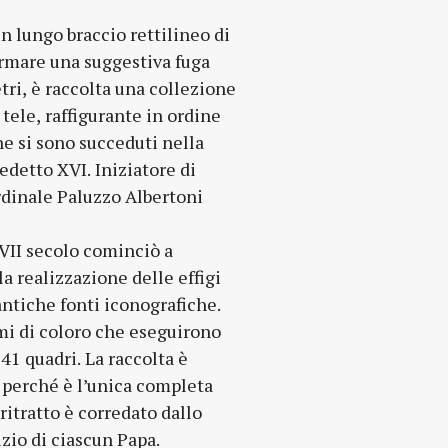
un lungo braccio rettilineo di
formare una suggestiva fuga
tri, è raccolta una collezione
u tele, raffigurante in ordine
he si sono succeduti nella
edetto XVI. Iniziatore di
ardinale Paluzzo Albertoni
VII secolo cominciò a
a realizzazione delle effigi
 antiche fonti iconografiche.
mi di coloro che eseguirono
1 quadri. La raccolta è
perché è l’unica completa
ritratto è corredato dallo
zio di ciascun Papa.