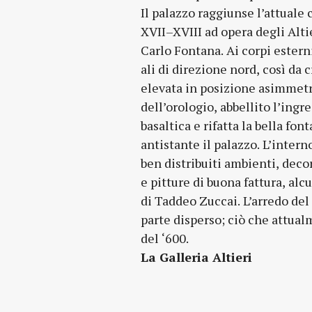
Il palazzo raggiunse l’attuale
XVII–XVIII ad opera degli Altie
Carlo Fontana. Ai corpi ester
ali di direzione nord, così da 
elevata in posizione asimmetri
dell’orologio, abbellito l’ingr
basaltica e rifatta la bella fon
antistante il palazzo. L’intern
ben distribuiti ambienti, decor
e pitture di buona fattura, alc
di Taddeo Zuccai. L’arredo del
parte disperso; ciò che attual
del ‘600.
La Galleria Altieri