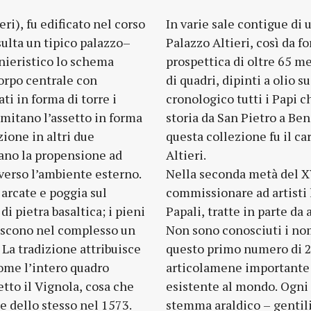
eri), fu edificato nel corso
In varie sale contigue di 
ulta un tipico palazzo–
Palazzo Altieri, così da 
nieristico lo schema
prospettica di oltre 65 me
corpo centrale con
di quadri, dipinti a olio s
ati in forma di torre i
cronologico tutti i Papi c
imitano l’assetto in forma
storia da San Pietro a Ben
ione in altri due
questa collezione fu il c
tano la propensione ad
Altieri.
 verso l’ambiente esterno.
Nella seconda metà del X
 arcate e poggia sul
commissionare ad artisti l
i pietra basaltica; i pieni
Papali, tratte in parte da
tuiscono nel complesso un
Non sono conosciuti i no
La tradizione attribuisce
questo primo numero di 24
come l’intero quadro
articolamene importante 
etto il Vignola, cosa che
esistente al mondo. Ogni 
e dello stesso nel 1573.
stemma araldico – gentili