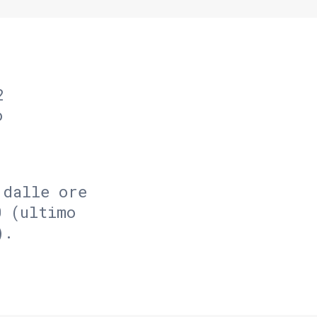
2
o
 dalle ore
0 (ultimo
).