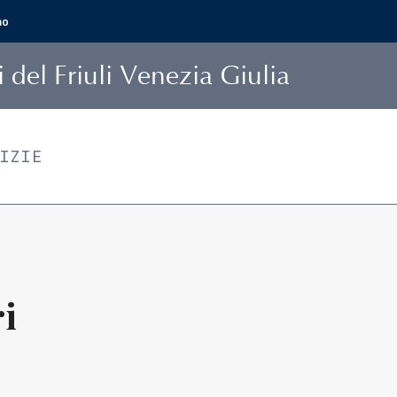
mo
i
del Friuli Venezia Giulia
TIZIE
ri