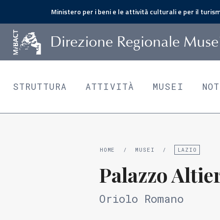
Ministero per i beni e le attività culturali e per il turis
D
irezione
R
egionale
M
use
STRUTTURA
ATTIVITÀ
MUSEI
NO
HOME
/
MUSEI
/
LAZIO
Palazzo Altie
Oriolo Romano