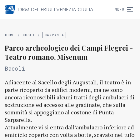
D
R
M
DEL FRIULI VENEZIA GIULIA
MENU
HOME
/
MUSEI
/
CAMPANIA
Parco archeologico dei Campi Flegrei -
Teatro romano, Misenum
Bacoli
Adiacente al Sacello degli Augustali, il teatro è in
parte ricoperto da edifici moderni, ma ne sono
ancora riconoscibili alcuni tratti degli ambulacri di
sostruzione ed accesso alle gradinate, che sulla
sommità si appoggiano al costone di Punta
Sarparella.
Attualmente vi si entra dall’ambulacro inferiore ad
emiciclo coperto con volta a botte, scavato nel tufo