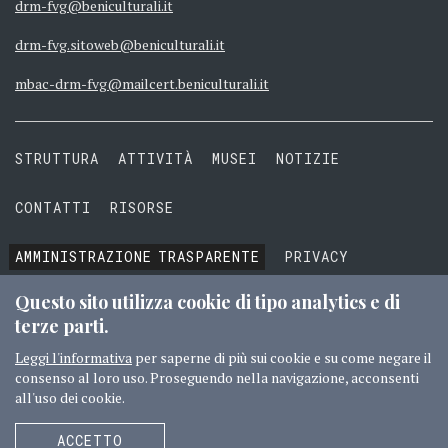
drm-fvg@beniculturali.it
drm-fvg.sitoweb@beniculturali.it
mbac-drm-fvg@mailcert.beniculturali.it
STRUTTURA
ATTIVITÀ
MUSEI
NOTIZIE
CONTATTI
RISORSE
AMMINISTRAZIONE
TRASPARENTE
PRIVACY
COOKIE
TERMINI E CONDIZIONI
Questo sito utilizza cookie di tipo analytics e di
terze parti.
Leggi l'informativa
per saperne di più sui cookie e su come negare il
consenso al loro uso. Proseguendo nella navigazione, acconsenti
© 2016 MIBACT TUTTI I DIRITTI RISERVATI
CREDITI
all'uso dei cookie.
SEGUICI
ACCETTO