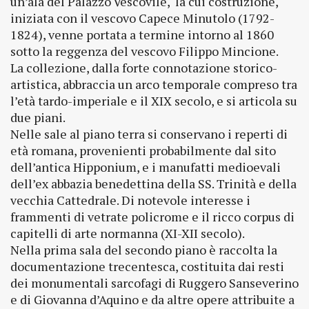
un’ala del Palazzo Vescovile, la cui costruzione,
iniziata con il vescovo Capece Minutolo (1792-
1824), venne portata a termine intorno al 1860
sotto la reggenza del vescovo Filippo Mincione.
La collezione, dalla forte connotazione storico-
artistica, abbraccia un arco temporale compreso tra
l’età tardo-imperiale e il XIX secolo, e si articola su
due piani.
Nelle sale al piano terra si conservano i reperti di
età romana, provenienti probabilmente dal sito
dell’antica Hipponium, e i manufatti medioevali
dell’ex abbazia benedettina della SS. Trinità e della
vecchia Cattedrale. Di notevole interesse i
frammenti di vetrate policrome e il ricco corpus di
capitelli di arte normanna (XI-XII secolo).
Nella prima sala del secondo piano è raccolta la
documentazione trecentesca, costituita dai resti
dei monumentali sarcofagi di Ruggero Sanseverino
e di Giovanna d’Aquino e da altre opere attribuite a