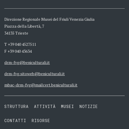
Direzione Regionale Musei del Friuli Venezia Giulia
Piazza della Libertà, 7
34135 Trieste
T +39 040 4527511
F +39 040 43634
drm-fvg@beniculturali.it
drm-fvg.sitoweb@beniculturali.it
mbac-drm-fvg@mailcert.beniculturali.it
STRUTTURA
ATTIVITÀ
MUSEI
NOTIZIE
CONTATTI
RISORSE