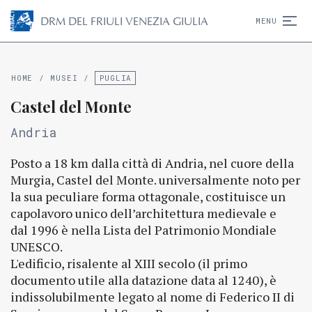
D
R
M
DEL FRIULI VENEZIA GIULIA
MENU
HOME
/
MUSEI
/
PUGLIA
Castel del Monte
Andria
Posto a 18 km dalla città di Andria, nel cuore della
Murgia, Castel del Monte. universalmente noto per
la sua peculiare forma ottagonale, costituisce un
capolavoro unico dell’architettura medievale e
dal 1996 è nella Lista del Patrimonio Mondiale
UNESCO.
L'edificio, risalente al XIII secolo (il primo
documento utile alla datazione data al 1240), è
indissolubilmente legato al nome di Federico II di