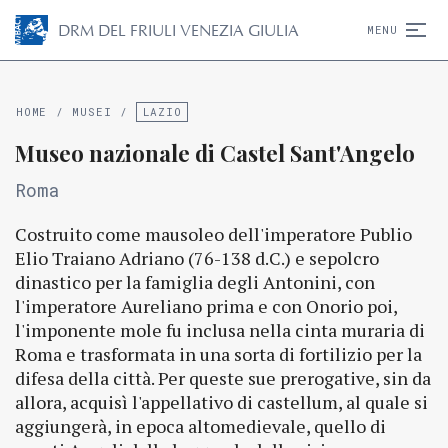
D
R
M
DEL FRIULI VENEZIA GIULIA
MENU
HOME
/
MUSEI
/
LAZIO
Museo nazionale di Castel Sant'Angelo
Roma
Costruito come mausoleo dell'imperatore Publio
Elio Traiano Adriano (76-138 d.C.) e sepolcro
dinastico per la famiglia degli Antonini, con
l'imperatore Aureliano prima e con Onorio poi,
l'imponente mole fu inclusa nella cinta muraria di
Roma e trasformata in una sorta di fortilizio per la
difesa della città. Per queste sue prerogative, sin da
allora, acquisì l'appellativo di castellum, al quale si
aggiungerà, in epoca altomedievale, quello di