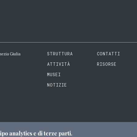
ezia Giulia
STRUTTURA
CONTATTI
ATTIVITÀ
RISORSE
MUSEI
NOTIZIE
it
ipo analytics e di terze parti.