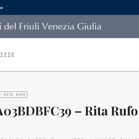
mo
i
del Friuli Venezia Giulia
TIZIE
– RITA RUFO
03BDBFC39 – Rita Rufo