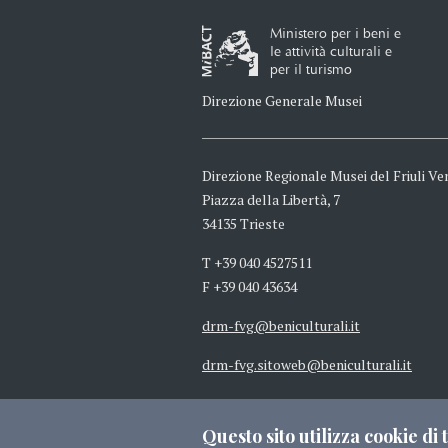
Ministero per i beni e
le attività culturali e
per il turismo
Direzione Generale Musei
Direzione Regionale Musei del Friuli Ven
Piazza della Libertà, 7
34135 Trieste
T +39 040 4527511
F +39 040 43634
drm-fvg@beniculturali.it
drm-fvg.sitoweb@beniculturali.it
mbac-drm-fvg@mailcert.beniculturali.
Questo sito utilizza cookie di t