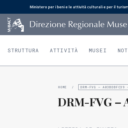
Ministero per i beni e le attività culturali e per il turis
D
irezione
R
egionale
M
use
STRUTTURA
ATTIVITÀ
MUSEI
NO
HOME
/
DRM-FVG – A03BDBFC39 
DRM-FVG – A