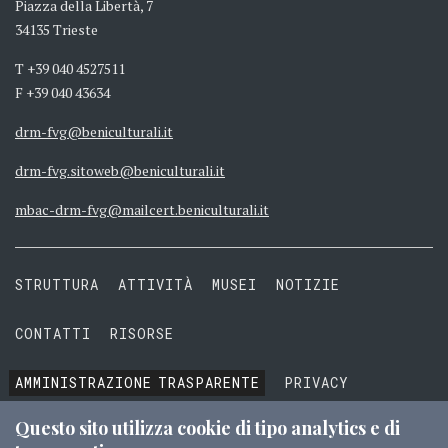
Piazza della Libertà, 7
34135 Trieste
T +39 040 4527511
F +39 040 43634
drm-fvg@beniculturali.it
drm-fvg.sitoweb@beniculturali.it
mbac-drm-fvg@mailcert.beniculturali.it
STRUTTURA
ATTIVITÀ
MUSEI
NOTIZIE
CONTATTI
RISORSE
AMMINISTRAZIONE
TRASPARENTE
PRIVACY
COOKIE
TERMINI E CONDIZIONI
Questo sito utilizza cookie di tipo analytics e di