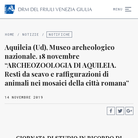
D
R
M
DEL FRIULI VENEZIA GIULIA
MENU
HOME
/
NOTIZIE
/
NOTIFICHE
Aquileia (Ud), Museo archeologico
nazionale. 18 novembre
“ARCHEOZOOLOGIA DI AQUILEIA.
Resti da scavo e raffigurazioni di
animali nei mosaici della città romana”
14 NOVEMBRE 2019
GIORNATA DI STUDIO IN RICORDO DI