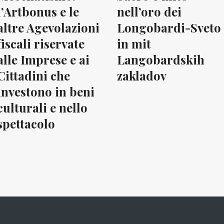
l’Artbonus e le
nell’oro dei
altre Agevolazioni
Longobardi-Sveto
fiscali riservate
in mit
alle Imprese e ai
Langobardskih
Cittadini che
zakladov
investono in beni
culturali e nello
spettacolo