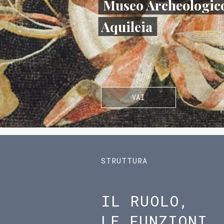
Museo Archeologico
Aquileia
VAI
STRUTTURA
IL RUOLO,
LE FUNZIONI