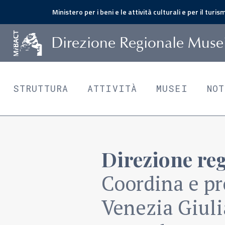
Ministero per i beni e le attività culturali e per il turis
D
irezione
R
egionale
M
use
STRUTTURA
ATTIVITÀ
MUSEI
NO
Direzione reg
Coordina e pr
Venezia Giuli