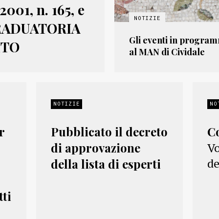
001, n. 165, e
 GRADUATORIA
Gli eventi in program
ITO
al MAN di Cividale
NOTIZIE
NO
r
Pubblicato il decreto
C
di approvazione
Vo
de
della lista di esperti
tti