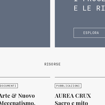
E LE R
ESPLORA
RISORSE
DOCUMENTI
PUBBLICAZIONI
Arte & Nuovo
AUREA CRUX
Mecenatismo.
Sacro e mito