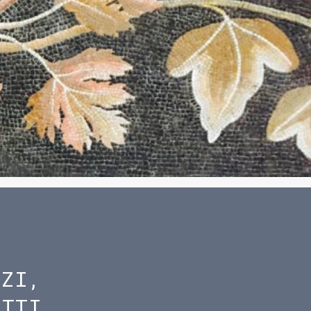
IZI,
ETTI