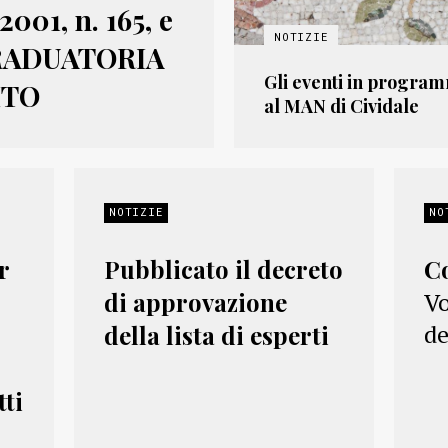
001, n. 165, e
 GRADUATORIA
Gli eventi in program
ITO
al MAN di Cividale
NOTIZIE
NO
r
Pubblicato il decreto
C
di approvazione
Vo
de
della lista di esperti
tti