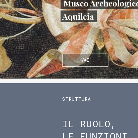
Museo Archeologico
Aquileia
VAI
STRUTTURA
IL RUOLO,
LE FUNZIONI