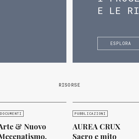
E LE R
ESPLORA
RISORSE
DOCUMENTI
PUBBLICAZIONI
Arte & Nuovo
AUREA CRUX
Mecenatismo.
Sacro e mito