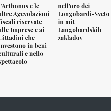
l’Artbonus e le
nell’oro dei
altre Agevolazioni
Longobardi-Sveto
fiscali riservate
in mit
alle Imprese e ai
Langobardskih
Cittadini che
zakladov
investono in beni
culturali e nello
spettacolo