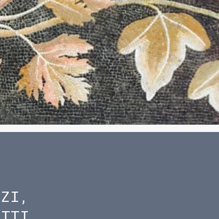
IZI,
ETTI