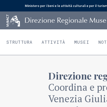
Ministero per i beni e le attività culturali e per il turis
D
irezione
R
egionale
M
use
STRUTTURA
ATTIVITÀ
MUSEI
NO
Direzione reg
Coordina e pr
Venezia Giuli