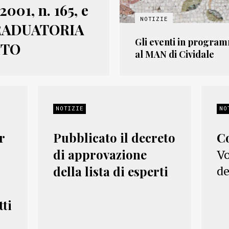
001, n. 165, e
 GRADUATORIA
Gli eventi in program
ITO
al MAN di Cividale
NOTIZIE
NO
r
Pubblicato il decreto
C
di approvazione
Vo
de
della lista di esperti
tti