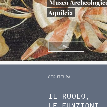
Museo Archeologico
Aquileia
VAI
STRUTTURA
IL RUOLO,
LE FUNZIONI