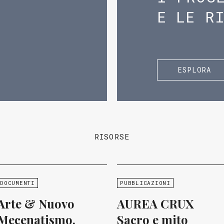
E LE R
ESPLORA
RISORSE
DOCUMENTI
PUBBLICAZIONI
Arte & Nuovo
AUREA CRUX
Mecenatismo.
Sacro e mito