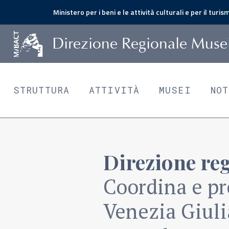
Ministero per i beni e le attività culturali e per il turis
D
irezione
R
egionale
M
use
STRUTTURA
ATTIVITÀ
MUSEI
NO
Direzione reg
Coordina e pr
Venezia Giuli