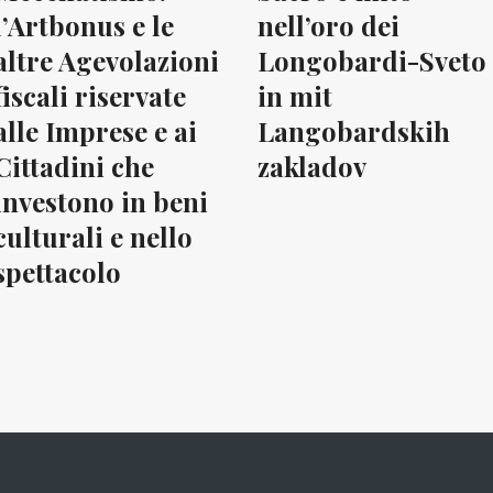
l’Artbonus e le
nell’oro dei
altre Agevolazioni
Longobardi-Sveto
fiscali riservate
in mit
alle Imprese e ai
Langobardskih
Cittadini che
zakladov
investono in beni
culturali e nello
spettacolo