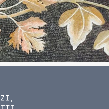
IZI,
ETTI