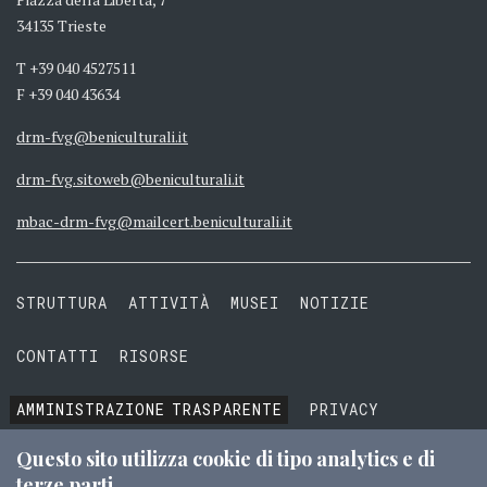
34135 Trieste
T +39 040 4527511
F +39 040 43634
drm-fvg@beniculturali.it
drm-fvg.sitoweb@beniculturali.it
mbac-drm-fvg@mailcert.beniculturali.it
STRUTTURA
ATTIVITÀ
MUSEI
NOTIZIE
CONTATTI
RISORSE
AMMINISTRAZIONE
TRASPARENTE
PRIVACY
COOKIE
TERMINI E CONDIZIONI
Questo sito utilizza cookie di tipo analytics e di
terze parti.