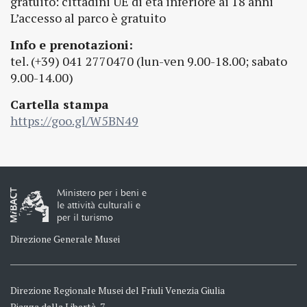
gratuito: cittadini UE di età inferiore ai 18 anni
L’accesso al parco è gratuito
Info e prenotazioni:
tel. (+39) 041 2770470 (lun-ven 9.00-18.00; sabato
9.00-14.00)
Cartella stampa
https://goo.gl/W5BN49
Ministero per i beni e
le attività culturali e
per il turismo
Direzione Generale Musei
Direzione Regionale Musei del Friuli Venezia Giulia
Piazza della Libertà, 7